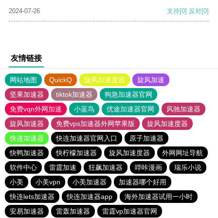
2024-07-26
支持
[0]
反对
[0]
友情链接
网站地图
QuickQ
旋风加速度器
旋风加速
坚果加速器
tiktok加速器
狗急加速器官网
免费vqn外网加速
小蓝鸟
优途加速器官网
风驰加速器
旋风加速器
免费vps加速器外网苹果版
旋风加速度器
快连加速器
快连加速器官网入口
原子加速器
快鸭加速器
快柠檬加速器
旋风加速度器
外网网址导航
软件中心
雷霆加速
狂飙加速器
哔咔漫画
瑞乐小说
小美
小美vpn
小美加速器
加速器哪个好用
快连lets加速器
快连加速器app
海外加速器试用一小时
安易加速器
雷轰加速器
雷霆vp加速器官网