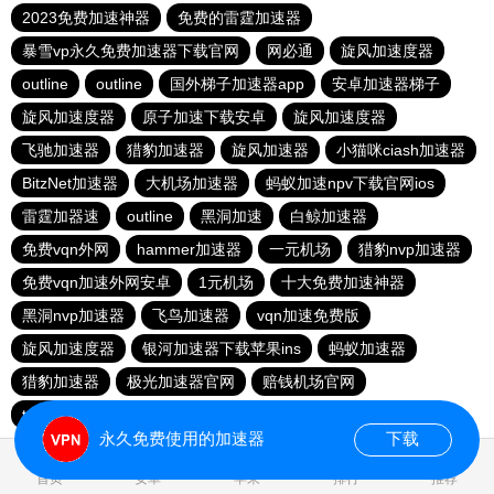
2023免费加速神器
免费的雷霆加速器
暴雪vp永久免费加速器下载官网
网必通
旋风加速度器
outline
outline
国外梯子加速器app
安卓加速器梯子
旋风加速度器
原子加速下载安卓
旋风加速度器
飞驰加速器
猎豹加速器
旋风加速器
小猫咪ciash加速器
BitzNet加速器
大机场加速器
蚂蚁加速npv下载官网ios
雷霆加器速
outline
黑洞加速
白鲸加速器
免费vqn外网
hammer加速器
一元机场
猎豹nvp加速器
免费vqn加速外网安卓
1元机场
十大免费加速神器
黑洞nvp加速器
飞鸟加速器
vqn加速免费版
旋风加速度器
银河加速器下载苹果ins
蚂蚁加速器
猎豹加速器
极光加速器官网
赔钱机场官网
twitter加速器
西柚加速器
永久免费使用的加速器
下载
0.016479s
首页
安卓
苹果
排行
推荐