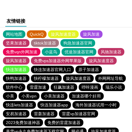
友情链接
网站地图
QuickQ
旋风加速度器
旋风加速
坚果加速器
tiktok加速器
狗急加速器官网
免费vqn外网加速
小蓝鸟
优途加速器官网
风驰加速器
旋风加速器
免费vps加速器外网苹果版
旋风加速度器
快连加速器
快连加速器官网入口
原子加速器
快鸭加速器
快柠檬加速器
旋风加速度器
外网网址导航
软件中心
雷霆加速
狂飙加速器
哔咔漫画
瑞乐小说
小美
小美vpn
小美加速器
加速器哪个好用
快连lets加速器
快连加速器app
海外加速器试用一小时
安易加速器
雷轰加速器
雷霆vp加速器官网
2023免费加速神器
免费的雷霆加速器
暴雪vp永久免费加速器下载官网
网必通
旋风加速度器