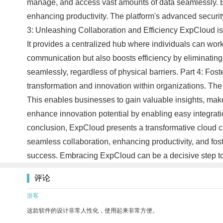
manage, and access vast amounts of data seamlessly. Ex
enhancing productivity. The platform's advanced security
3: Unleashing Collaboration and Efficiency ExpCloud is 
It provides a centralized hub where individuals can wor
communication but also boosts efficiency by eliminating 
seamlessly, regardless of physical barriers. Part 4: Fo
transformation and innovation within organizations. Th
This enables businesses to gain valuable insights, make
enhance innovation potential by enabling easy integratio
conclusion, ExpCloud presents a transformative cloud com
seamless collaboration, enhancing productivity, and fos
success. Embracing ExpCloud can be a decisive step tow
评论
游客
这款软件的设计非常人性化，使用起来非常方便。