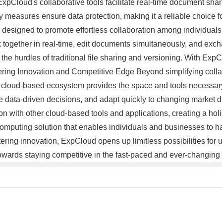
pCloud's collaborative tools facilitate real-time document sha
 measures ensure data protection, making it a reliable choice fo
designed to promote effortless collaboration among individuals a
k together in real-time, edit documents simultaneously, and exch
the hurdles of traditional file sharing and versioning. With Exp
stering Innovation and Competitive Edge Beyond simplifying coll
e cloud-based ecosystem provides the space and tools necessary
 data-driven decisions, and adapt quickly to changing market d
n with other cloud-based tools and applications, creating a holi
puting solution that enables individuals and businesses to harnes
tering innovation, ExpCloud opens up limitless possibilities for
ards staying competitive in the fast-paced and ever-changing 