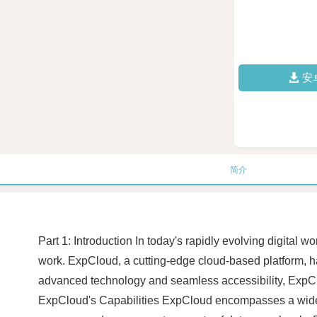
安
简介
Part 1: Introduction In today's rapidly evolving digita
work. ExpCloud, a cutting-edge cloud-based platform, h
advanced technology and seamless accessibility, ExpClou
ExpCloud's Capabilities ExpCloud encompasses a wide ar