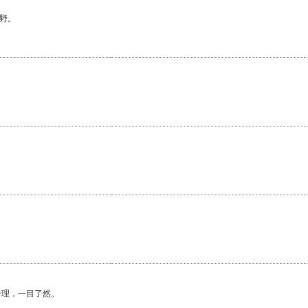
野。
合理，一目了然。