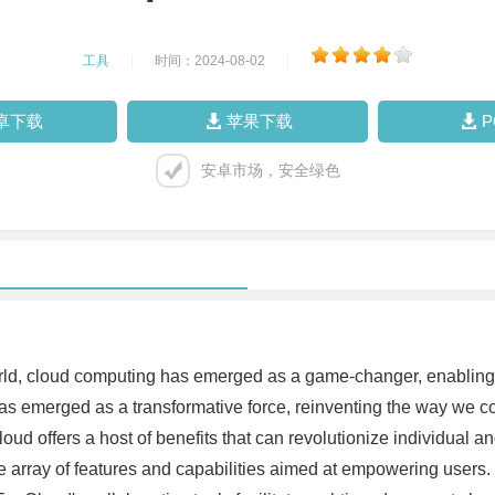
工具
|
时间：2024-08-02
|
卓下载
苹果下载
安卓市场，安全绿色
l world, cloud computing has emerged as a game-changer, enablin
as emerged as a transformative force, reinventing the way we c
d offers a host of benefits that can revolutionize individual a
ray of features and capabilities aimed at empowering users. Wit