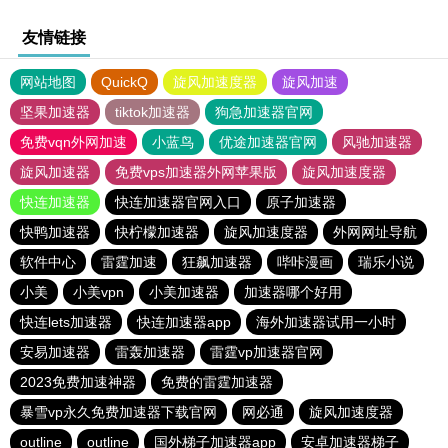
友情链接
网站地图
QuickQ
旋风加速度器
旋风加速
坚果加速器
tiktok加速器
狗急加速器官网
免费vqn外网加速
小蓝鸟
优途加速器官网
风驰加速器
旋风加速器
免费vps加速器外网苹果版
旋风加速度器
快连加速器
快连加速器官网入口
原子加速器
快鸭加速器
快柠檬加速器
旋风加速度器
外网网址导航
软件中心
雷霆加速
狂飙加速器
哔咔漫画
瑞乐小说
小美
小美vpn
小美加速器
加速器哪个好用
快连lets加速器
快连加速器app
海外加速器试用一小时
安易加速器
雷轰加速器
雷霆vp加速器官网
2023免费加速神器
免费的雷霆加速器
暴雪vp永久免费加速器下载官网
网必通
旋风加速度器
outline
outline
国外梯子加速器app
安卓加速器梯子