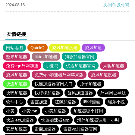
2024-08-18
支持
[0]
反对
[0]
友情链接
网站地图
QuickQ
旋风加速度器
旋风加速
坚果加速器
tiktok加速器
狗急加速器官网
免费vqn外网加速
小蓝鸟
优途加速器官网
风驰加速器
旋风加速器
免费vps加速器外网苹果版
旋风加速度器
快连加速器
快连加速器官网入口
原子加速器
快鸭加速器
快柠檬加速器
旋风加速度器
外网网址导航
软件中心
雷霆加速
狂飙加速器
哔咔漫画
瑞乐小说
小美
小美vpn
小美加速器
加速器哪个好用
快连lets加速器
快连加速器app
海外加速器试用一小时
安易加速器
雷轰加速器
雷霆vp加速器官网