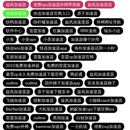
旋风加速器
免费vps加速器外网苹果版
旋风加速度器
快连加速器
快连加速器官网入口
原子加速器
快鸭加速器
快柠檬加速器
旋风加速度器
外网网址导航
软件中心
雷霆加速
狂飙加速器
哔咔漫画
瑞乐小说
小美
小美vpn
小美加速器
加速器哪个好用
快连lets加速器
快连加速器app
海外加速器试用一小时
安易加速器
雷轰加速器
雷霆vp加速器官网
2023免费加速神器
免费的雷霆加速器
暴雪vp永久免费加速器下载官网
网必通
旋风加速度器
outline
outline
国外梯子加速器app
安卓加速器梯子
旋风加速度器
原子加速下载安卓
旋风加速度器
飞驰加速器
猎豹加速器
旋风加速器
小猫咪ciash加速器
BitzNet加速器
大机场加速器
蚂蚁加速npv下载官网ios
雷霆加器速
outline
黑洞加速
白鲸加速器
免费vqn外网
hammer加速器
一元机场
猎豹nvp加速器