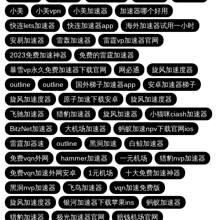
小美
小美vpn
小美加速器
加速器哪个好用
快连lets加速器
快连加速器app
海外加速器试用一小时
安易加速器
雷轰加速器
雷霆vp加速器官网
2023免费加速神器
免费的雷霆加速器
暴雪vp永久免费加速器下载官网
网必通
旋风加速度器
outline
outline
国外梯子加速器app
安卓加速器梯子
旋风加速度器
原子加速下载安卓
旋风加速度器
飞驰加速器
猎豹加速器
旋风加速器
小猫咪ciash加速器
BitzNet加速器
大机场加速器
蚂蚁加速npv下载官网ios
雷霆加器速
outline
黑洞加速
白鲸加速器
免费vqn外网
hammer加速器
一元机场
猎豹nvp加速器
免费vqn加速外网安卓
1元机场
十大免费加速神器
黑洞nvp加速器
飞鸟加速器
vqn加速免费版
旋风加速度器
银河加速器下载苹果ins
蚂蚁加速器
猎豹加速器
极光加速器官网
赔钱机场官网