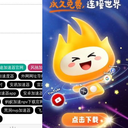
支持
[0]
反对
[0]
途加速器官网
风驰加速器
旋风加速器
加速度器
外网网址导航
软件中心
雷霆加速
狂飙加速器
时
安易加速器
雷轰加速器
雷霆vp加速器官网
速器app
安卓加速器梯子
旋风加速度器
蚂蚁加速npv下载官网ios
雷霆加器速
outline
黑洞加速
黑洞nvp加速器
飞鸟加速器
vqn加速免费版