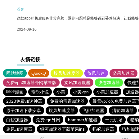
游客
这款app的售后服务非常完善，遇到问题总是能够得到妥善解决，让我能
2024-09-10
友情链接
网站地图
QuickQ
旋风加速度器
旋风加速
坚果加速器
免费vps加速器外网苹果版
旋风加速度器
快连加速器
快连
哔咔漫画
瑞乐小说
小美
小美vpn
小美加速器
加速器
2023免费加速神器
免费的雷霆加速器
暴雪vp永久免费加速器
原子加速下载安卓
旋风加速度器
飞驰加速器
猎豹加速器
白鲸加速器
免费vqn外网
hammer加速器
一元机场
猎豹
旋风加速度器
银河加速器下载苹果ins
蚂蚁加速器
猎豹加