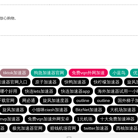
够放心购物。
tiktok加速器
狗急加速器官网
免费vqn外网加速
小蓝鸟
优
加速器官网入口
原子加速器
快鸭加速器
快柠檬加速器
旋风
哪个好用
快连lets加速器
快连加速器app
海外加速器试用一小
下载官网
网必通
旋风加速度器
outline
outline
国外梯子加
旋风加速器
小猫咪ciash加速器
BitzNet加速器
大机场加速器
nvp加速器
免费vqn加速外网安卓
1元机场
十大免费加速神器
速器
极光加速器官网
赔钱机场官网
twitter加速器
西柚加速器