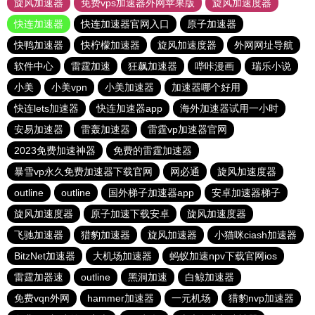
旋风加速器
免费vps加速器外网苹果版
旋风加速度器
快连加速器
快连加速器官网入口
原子加速器
快鸭加速器
快柠檬加速器
旋风加速度器
外网网址导航
软件中心
雷霆加速
狂飙加速器
哔咔漫画
瑞乐小说
小美
小美vpn
小美加速器
加速器哪个好用
快连lets加速器
快连加速器app
海外加速器试用一小时
安易加速器
雷轰加速器
雷霆vp加速器官网
2023免费加速神器
免费的雷霆加速器
暴雪vp永久免费加速器下载官网
网必通
旋风加速度器
outline
outline
国外梯子加速器app
安卓加速器梯子
旋风加速度器
原子加速下载安卓
旋风加速度器
飞驰加速器
猎豹加速器
旋风加速器
小猫咪ciash加速器
BitzNet加速器
大机场加速器
蚂蚁加速npv下载官网ios
雷霆加器速
outline
黑洞加速
白鲸加速器
免费vqn外网
hammer加速器
一元机场
猎豹nvp加速器