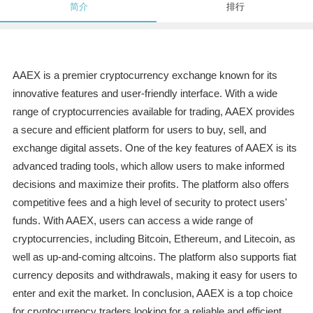
简介
排行
AAEX is a premier cryptocurrency exchange known for its
innovative features and user-friendly interface. With a wide
range of cryptocurrencies available for trading, AAEX provides
a secure and efficient platform for users to buy, sell, and
exchange digital assets. One of the key features of AAEX is its
advanced trading tools, which allow users to make informed
decisions and maximize their profits. The platform also offers
competitive fees and a high level of security to protect users'
funds. With AAEX, users can access a wide range of
cryptocurrencies, including Bitcoin, Ethereum, and Litecoin, as
well as up-and-coming altcoins. The platform also supports fiat
currency deposits and withdrawals, making it easy for users to
enter and exit the market. In conclusion, AAEX is a top choice
for cryptocurrency traders looking for a reliable and efficient