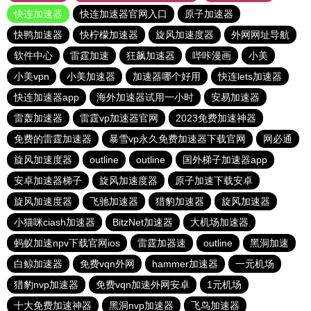
快连加速器
快连加速器官网入口
原子加速器
快鸭加速器
快柠檬加速器
旋风加速度器
外网网址导航
软件中心
雷霆加速
狂飙加速器
哔咔漫画
小美
小美vpn
小美加速器
加速器哪个好用
快连lets加速器
快连加速器app
海外加速器试用一小时
安易加速器
雷轰加速器
雷霆vp加速器官网
2023免费加速神器
免费的雷霆加速器
暴雪vp永久免费加速器下载官网
网必通
旋风加速度器
outline
outline
国外梯子加速器app
安卓加速器梯子
旋风加速度器
原子加速下载安卓
旋风加速度器
飞驰加速器
猎豹加速器
旋风加速器
小猫咪ciash加速器
BitzNet加速器
大机场加速器
蚂蚁加速npv下载官网ios
雷霆加器速
outline
黑洞加速
白鲸加速器
免费vqn外网
hammer加速器
一元机场
猎豹nvp加速器
免费vqn加速外网安卓
1元机场
十大免费加速神器
黑洞nvp加速器
飞鸟加速器