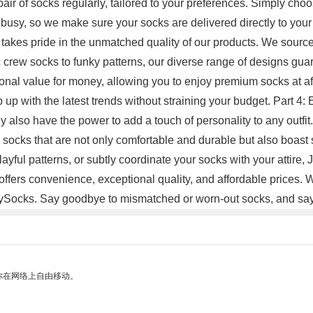
pair of socks regularly, tailored to your preferences. Simply choo
 busy, so we make sure your socks are delivered directly to your d
takes pride in the unmatched quality of our products. We source
ic crew socks to funky patterns, our diverse range of designs gua
ional value for money, allowing you to enjoy premium socks at a
up with the latest trends without straining your budget. Part
y also have the power to add a touch of personality to any outfit
socks that are not only comfortable and durable but also boast s
ayful patterns, or subtly coordinate your socks with your attire
offers convenience, exceptional quality, and affordable prices. 
tMySocks. Say goodbye to mismatched or worn-out socks, and say
你在网络上自由移动。