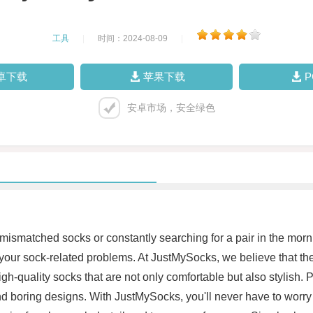
工具
|
时间：2024-08-09
|
卓下载
苹果下载
安卓市场，安全绿色
 mismatched socks or constantly searching for a pair in the mor
 your sock-related problems. At JustMySocks, we believe that the 
f high-quality socks that are not only comfortable but also styli
 and boring designs. With JustMySocks, you'll never have to worr