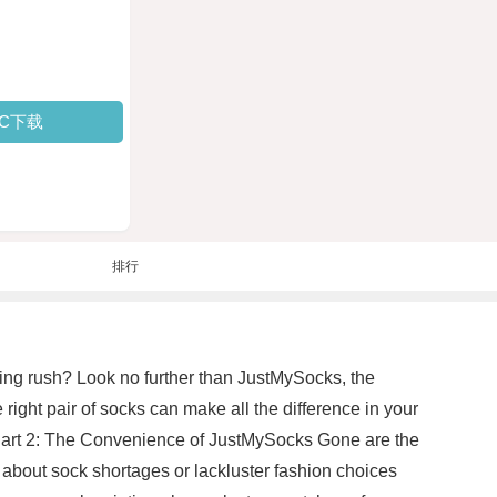
PC下载
排行
ning rush? Look no further than JustMySocks, the
right pair of socks can make all the difference in your
sh. Part 2: The Convenience of JustMySocks Gone are the
y about sock shortages or lackluster fashion choices