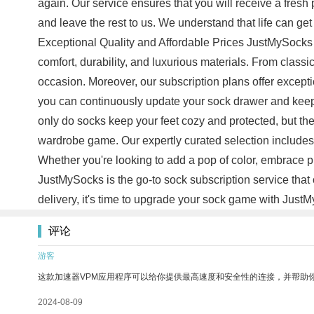
again. Our service ensures that you will receive a fresh 
and leave the rest to us. We understand that life can get
Exceptional Quality and Affordable Prices JustMySocks 
comfort, durability, and luxurious materials. From class
occasion. Moreover, our subscription plans offer except
you can continuously update your sock drawer and keep 
only do socks keep your feet cozy and protected, but the
wardrobe game. Our expertly curated selection includes 
Whether you're looking to add a pop of color, embrace pl
JustMySocks is the go-to sock subscription service that 
delivery, it's time to upgrade your sock game with Jus
评论
游客
这款加速器VPM应用程序可以给你提供最高速度和安全性的连接，并帮助
2024-08-09