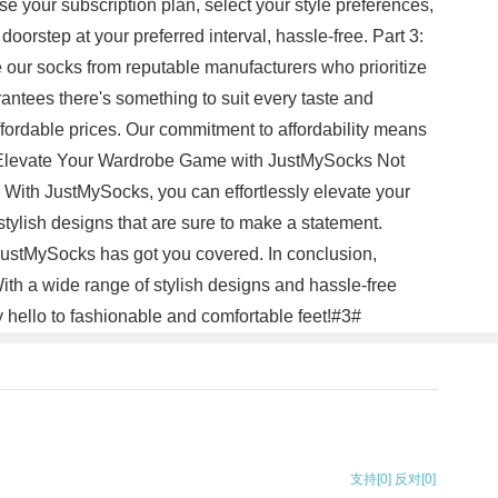
se your subscription plan, select your style preferences,
oorstep at your preferred interval, hassle-free. Part 3:
 our socks from reputable manufacturers who prioritize
rantees there's something to suit every taste and
ffordable prices. Our commitment to affordability means
 4: Elevate Your Wardrobe Game with JustMySocks Not
. With JustMySocks, you can effortlessly elevate your
tylish designs that are sure to make a statement.
, JustMySocks has got you covered. In conclusion,
With a wide range of stylish designs and hassle-free
 hello to fashionable and comfortable feet!#3#
支持
[0]
反对
[0]