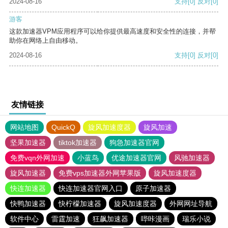
2024-08-16
支持
[0]
反对
[0]
游客
这款加速器VPM应用程序可以给你提供最高速度和安全性的连接，并帮
助你在网络上自由移动。
2024-08-16
支持
[0]
反对
[0]
友情链接
网站地图
QuickQ
旋风加速度器
旋风加速
坚果加速器
tiktok加速器
狗急加速器官网
免费vqn外网加速
小蓝鸟
优途加速器官网
风驰加速器
旋风加速器
免费vps加速器外网苹果版
旋风加速度器
快连加速器
快连加速器官网入口
原子加速器
快鸭加速器
快柠檬加速器
旋风加速度器
外网网址导航
软件中心
雷霆加速
狂飙加速器
哔咔漫画
瑞乐小说