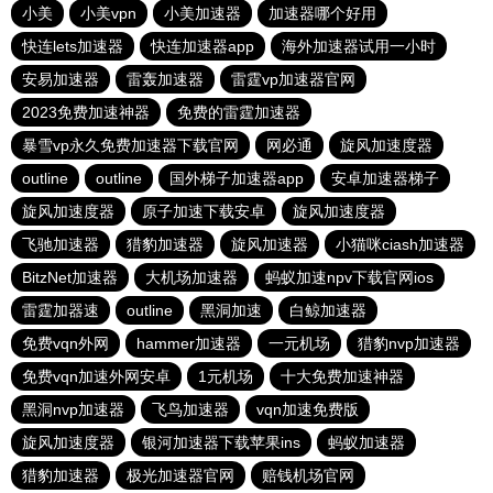
小美
小美vpn
小美加速器
加速器哪个好用
快连lets加速器
快连加速器app
海外加速器试用一小时
安易加速器
雷轰加速器
雷霆vp加速器官网
2023免费加速神器
免费的雷霆加速器
暴雪vp永久免费加速器下载官网
网必通
旋风加速度器
outline
outline
国外梯子加速器app
安卓加速器梯子
旋风加速度器
原子加速下载安卓
旋风加速度器
飞驰加速器
猎豹加速器
旋风加速器
小猫咪ciash加速器
BitzNet加速器
大机场加速器
蚂蚁加速npv下载官网ios
雷霆加器速
outline
黑洞加速
白鲸加速器
免费vqn外网
hammer加速器
一元机场
猎豹nvp加速器
免费vqn加速外网安卓
1元机场
十大免费加速神器
黑洞nvp加速器
飞鸟加速器
vqn加速免费版
旋风加速度器
银河加速器下载苹果ins
蚂蚁加速器
猎豹加速器
极光加速器官网
赔钱机场官网