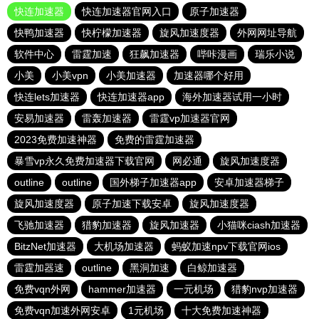
快连加速器
快连加速器官网入口
原子加速器
快鸭加速器
快柠檬加速器
旋风加速度器
外网网址导航
软件中心
雷霆加速
狂飙加速器
哔咔漫画
瑞乐小说
小美
小美vpn
小美加速器
加速器哪个好用
快连lets加速器
快连加速器app
海外加速器试用一小时
安易加速器
雷轰加速器
雷霆vp加速器官网
2023免费加速神器
免费的雷霆加速器
暴雪vp永久免费加速器下载官网
网必通
旋风加速度器
outline
outline
国外梯子加速器app
安卓加速器梯子
旋风加速度器
原子加速下载安卓
旋风加速度器
飞驰加速器
猎豹加速器
旋风加速器
小猫咪ciash加速器
BitzNet加速器
大机场加速器
蚂蚁加速npv下载官网ios
雷霆加器速
outline
黑洞加速
白鲸加速器
免费vqn外网
hammer加速器
一元机场
猎豹nvp加速器
免费vqn加速外网安卓
1元机场
十大免费加速神器